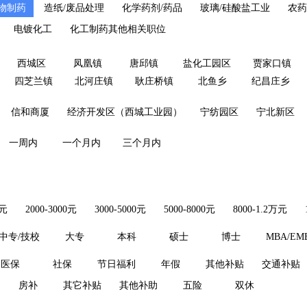
物制药
造纸/废品处理
化学药剂/药品
玻璃/硅酸盐工业
农药
电镀化工
化工制药其他相关职位
西城区
凤凰镇
唐邱镇
盐化工园区
贾家口镇
四芝兰镇
北河庄镇
耿庄桥镇
北鱼乡
纪昌庄乡
信和商厦
经济开发区（西城工业园）
宁纺园区
宁北新区
一周内
一个月内
三个月内
0元
2000-3000元
3000-5000元
5000-8000元
8000-1.2万元
中专/技校
大专
本科
硕士
博士
MBA/EM
医保
社保
节日福利
年假
其他补贴
交通补贴
房补
其它补贴
其他补助
五险
双休