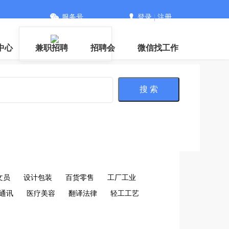
服务号
登录
|
注册
中心
兼职招聘
招聘会
微信找工作
搜 索
文员
设计包装
百货零售
工厂工业
通讯
医疗美容
翻译法律
轻工工艺