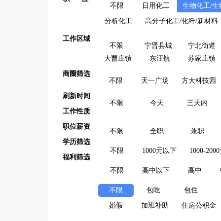
不限
日用化工
生物化工/生
分析化工
高分子化工/化纤/新材料
工作区域
不限
宁晋县城
宁北街道
大曹庄镇
东汪镇
苏家庄镇
商圈筛选
不限
天一广场
方大科技园
刷新时间
不限
今天
三天内
工作性质
职位薪资
不限
全职
兼职
学历筛选
不限
1000元以下
1000-200
福利筛选
不限
高中以下
高中
不限
包吃
包住
婚假
加班补助
住房公积金