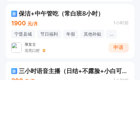
保洁+中午管吃（常白班8小时）
兼
1900
1小时前
元/月
宁晋县城
节日福利
年假
其他补贴
...
张女士
申请
浩亮口腔
三小时语音主播（日结+不露脸+小白可做）
兼
300
1小时前
元/天
不限
小包
申请
玺诺互娱传媒有限公司
绣花学徒机工（全职长期工）
兼
50
1小时前
元/天