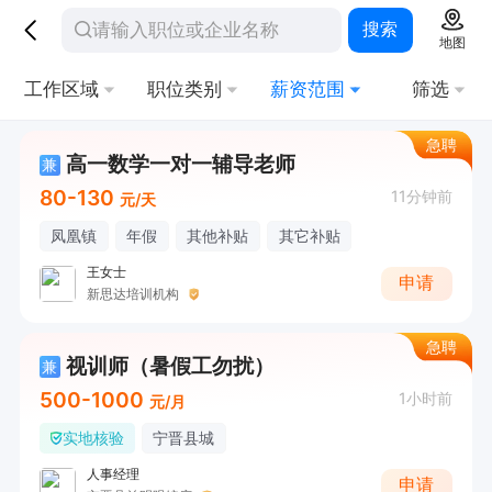
搜索
地图
工作区域
职位类别
薪资范围
筛选
急聘
高一数学一对一辅导老师
兼
80-130
11分钟前
元/天
凤凰镇
年假
其他补贴
其它补贴
王女士
申请
新思达培训机构
急聘
视训师（暑假工勿扰）
兼
500-1000
1小时前
元/月
实地核验
宁晋县城
人事经理
申请