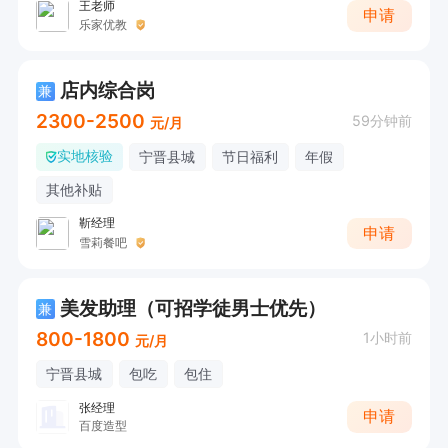
王老师
申请
乐家优教
店内综合岗
兼
2300-2500
59分钟前
元/月
实地核验
宁晋县城
节日福利
年假
其他补贴
靳经理
申请
雪莉餐吧
美发助理（可招学徒男士优先）
兼
800-1800
1小时前
元/月
宁晋县城
包吃
包住
张经理
申请
百度造型