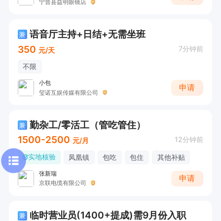
宁晋县益明眼镜店
语音厅主持+日结+无需坐班
兼
350
7分钟前
元/天
不限
小包
申请
玺诺互娱传媒有限公司
勤杂工/零活工（管吃管住）
兼
1500-2500
12分钟前
元/月
实地核验
凤凰镇
包吃
包住
其他补贴
张新瑞
申请
京联电缆有限公司
临时营业员(1400+提成)需9月份入职
兼