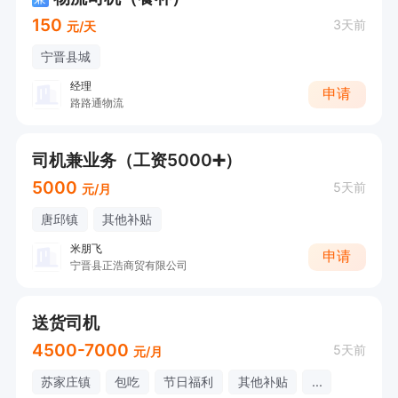
150
3天前
元/天
宁晋县城
经理
申请
路路通物流
司机兼业务（工资5000➕）
5000
5天前
元/月
唐邱镇
其他补贴
米朋飞
申请
宁晋县正浩商贸有限公司
送货司机
4500-7000
5天前
元/月
苏家庄镇
包吃
节日福利
其他补贴
...