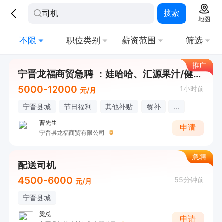
搜索
地图
不限
职位类别
薪资范围
筛选
推广
宁晋龙福商贸急聘 ：娃哈哈、汇源果汁/健力宝司机兼业务（薪资5K-12K）
5000-12000
1小时前
元/月
宁晋县城
节日福利
其他补贴
餐补
...
曹先生
申请
宁晋县龙福商贸有限公司
急聘
配送司机
4500-6000
55分钟前
元/月
宁晋县城
梁总
申请