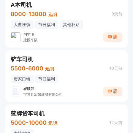
A本司机
8000-13000
9天前
元/月
大曹庄镇
节日福利
其他补贴
闫宁飞
申请
建照车队
铲车司机
5500-6000
10天前
元/月
贾家口镇
节日福利
翟顺强
申请
宁晋县宏盛建材有限公司
蓝牌货车司机
5000-10000
12天前
元/月