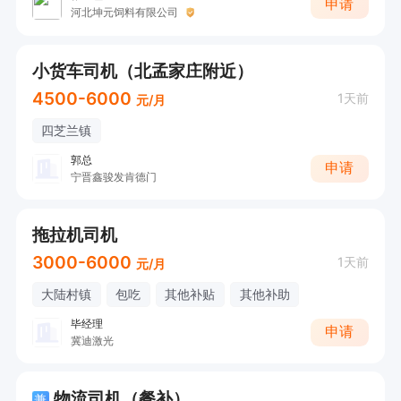
申请
河北坤元饲料有限公司
小货车司机（北孟家庄附近）
4500-6000
1天前
元/月
四芝兰镇
郭总
申请
宁晋鑫骏发肯德门
拖拉机司机
3000-6000
1天前
元/月
大陆村镇
包吃
其他补贴
其他补助
毕经理
申请
冀迪激光
物流司机（餐补）
兼