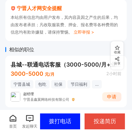
宁晋人才网安全提醒
本站所有信息均由用户发布，其内容及因之产生的后果，均
由发布者承担；凡收取服装费、押金、报名费等各种费用的
信息均有欺诈嫌疑，请保持警惕。
立即举报 >
相似的职位
收藏
县城--联通电话客服（3000-5000/月+业务简单）
分享
3000-5000
2小时前
元/月
宁晋县城
包吃
社保
节日福利
...
赵经理
申请
宁晋县鑫翼网络科技有限公司
拨打电话
投递简历
首页
发起聊天