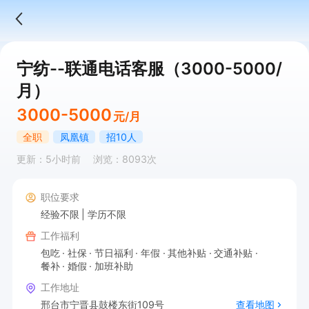
宁纺--联通电话客服（3000-5000/
月）
3000-5000
元/月
全职
凤凰镇
招10人
更新：5小时前
浏览：8093次
职位要求
经验不限
学历不限
工作福利
包吃
社保
节日福利
年假
其他补贴
交通补贴
餐补
婚假
加班补助
工作地址
邢台市宁晋县鼓楼东街109号
查看地图