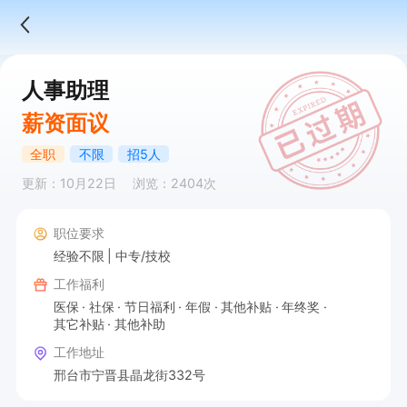
人事助理
薪资面议
全职
不限
招5人
更新：10月22日
浏览：2404次
职位要求
经验不限
中专/技校
工作福利
医保
社保
节日福利
年假
其他补贴
年终奖
其它补贴
其他补助
工作地址
邢台市宁晋县晶龙街332号