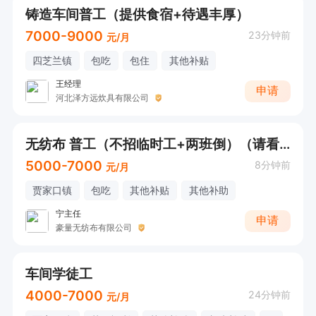
铸造车间普工（提供食宿+待遇丰厚）
7000-9000
23分钟前
元/月
四芝兰镇
包吃
包住
其他补贴
王经理
申请
河北泽方远炊具有限公司
无纺布 普工（不招临时工+两班倒）（请看清工作内容再联系）
5000-7000
8分钟前
元/月
贾家口镇
包吃
其他补贴
其他补助
宁主任
申请
豪量无纺布有限公司
车间学徒工
4000-7000
24分钟前
元/月