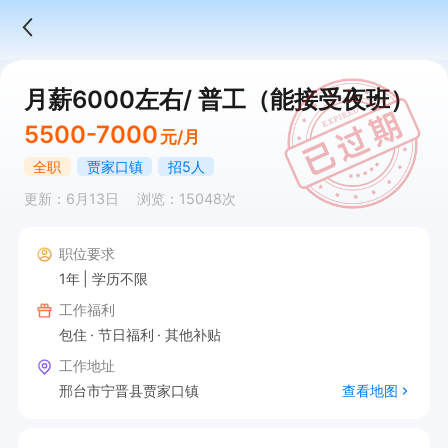
月薪6000左右/ 普工（能接受夜班）
5500-7000
元/月
全职
贾家口镇
招5人
更新：6月13日
浏览：15048次
职位要求
1年
学历不限
工作福利
包住
节日福利
其他补贴
工作地址
邢台市宁晋县贾家口镇
查看地图