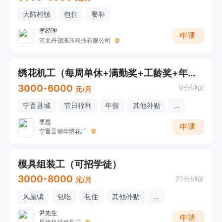
大陆村镇
包住
餐补
李经理
申请
河北丹顿液压科技有限公司
绣花机工（每周单休+满勤奖+工龄奖+年终奖）
3000-6000
9分钟前
元/月
宁晋县城
节日福利
年假
其他补贴
...
李总
申请
宁晋县瑞华绣花厂
模具组装工（可招学徒）
3000-8000
21分钟前
元/月
凤凰镇
包吃
包住
其他补贴
...
尹先生
申请