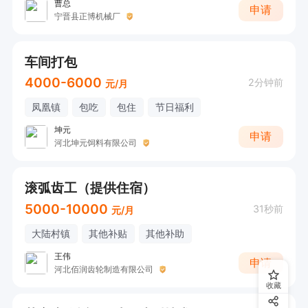
曹总
申请
宁晋县正博机械厂
车间打包
4000-6000
2分钟前
元/月
凤凰镇
包吃
包住
节日福利
坤元
申请
河北坤元饲料有限公司
滚弧齿工（提供住宿）
5000-10000
31秒前
元/月
大陆村镇
其他补贴
其他补助
王伟
申请
河北佰润齿轮制造有限公司
收藏