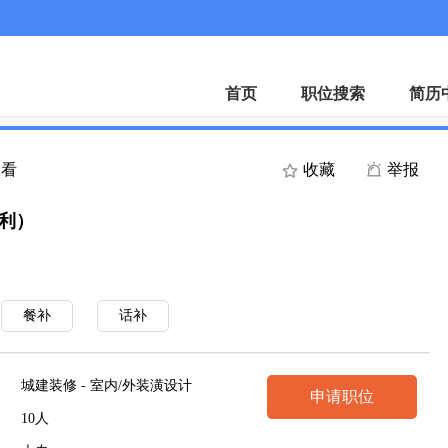
首页
职位搜索
简历
查看
收藏
举报
福利）
餐补
话补
城建装修 - 室内/外装潢设计
申请职位
10人