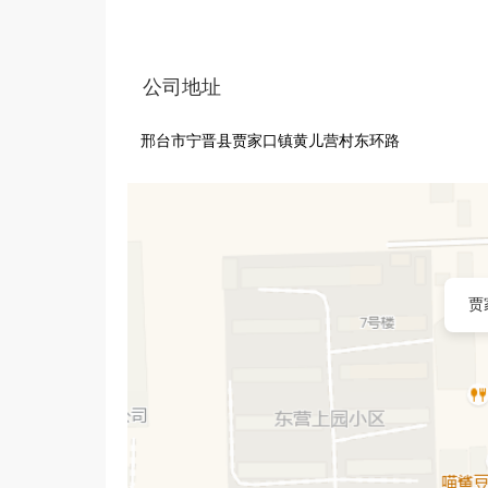
公司地址
邢台市宁晋县贾家口镇黄儿营村东环路
贾