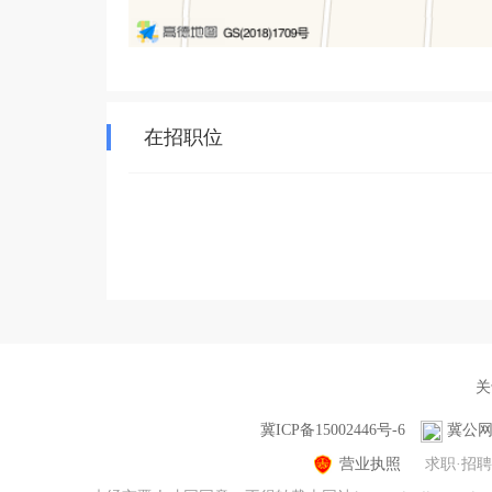
在招职位
关
冀ICP备15002446号-6
冀公网安
营业执照
求职·招