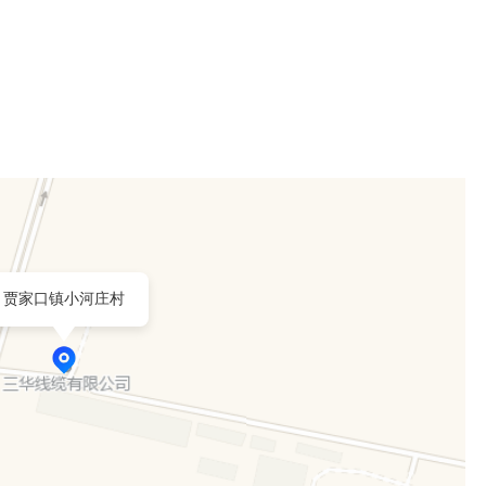
贾家口镇小河庄村